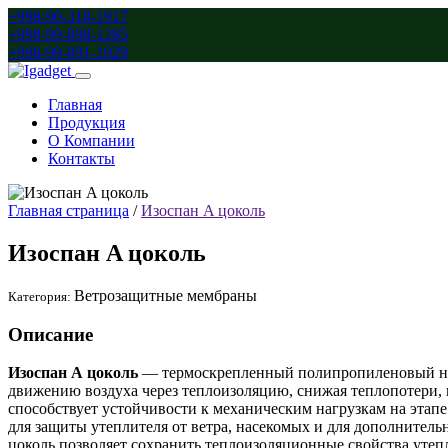
+998-90-318-1917
+998-99-898-1285
+998-99-891-1929
Главная
Продукция
О Компании
Контакты
Главная страница
/
Изоспан A цоколь
Изоспан A цоколь
Ветрозащитные мембраны
Категория:
Описание
Изоспан А цоколь
— термоскрепленный полипропиленовый нет
движению воздуха через теплоизоляцию, снижая теплопотери, п
способствует устойчивости к механическим нагрузкам на этап
для защиты утеплителя от ветра, насекомых и для дополните
цоколь позволяет сохранить теплоизоляционные свойства утеп