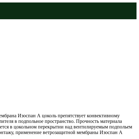
мбрана Изоспан А цоколь препятствует конвективному
лителя в подпольное пространство. Прочность материала
няется в цокольном перекрытии над вентилируемым подпольем
 монтажу, применение ветрозащитной мембраны Изоспан А