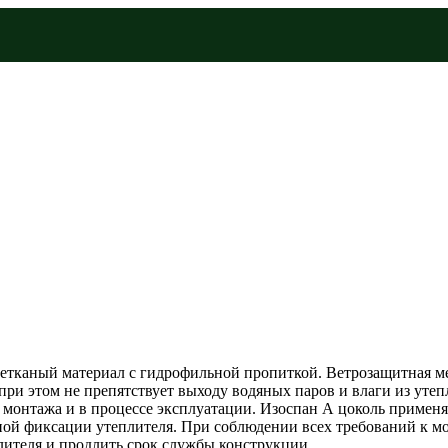
каный материал с гидрофильной пропиткой. Ветрозащитная ме
ри этом не препятствует выходу водяных паров и влаги из утеп
е монтажа и в процессе эксплуатации. Изоспан А цоколь приме
льной фиксации утеплителя. При соблюдении всех требований к
лителя и продлить срок службы конструкции.